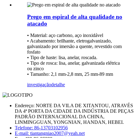
Prego em espiral de alta qualidade no
atacado
• Material: aço carbono, aço inoxidável
• Acabamento: brilhante, eletrogalvanizado,
galvanizado por imersão a quente, revestido com
fosfato
• Tipo de haste: lisa, anelar, roscada.
• Tipo de rosca: lisa, anelar, galvanizada elétrica
ou zinco
• Tamanho: 2,1 mm-2,8 mm, 25 mm-89 mm
investigação
detalhe
Endereço: NORTE DA VILA DE XITANTOU, ATRAVÉS
DA 4ª PORTA DA CIDADE DA INDÚSTRIA DE PEÇAS
PADRÃO INTERNACIONAL DA CHINA,
LINMINGGUAN, YONGNIAN, HANDAN, HEBEI.
Telefone: 86-13703102956
E-mail: tiantangniao2007@yeah.net